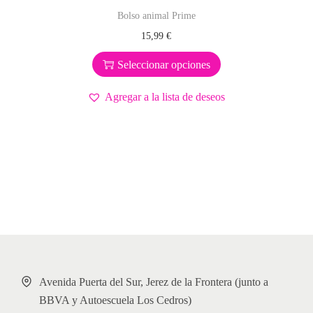
Bolso animal Prime
E
15,99
€
s
Seleccionar opciones
t
e
Agregar a la lista de deseos
p
r
o
d
u
c
t
o
t
i
e
Avenida Puerta del Sur, Jerez de la Frontera (junto a
n
BBVA y Autoescuela Los Cedros)