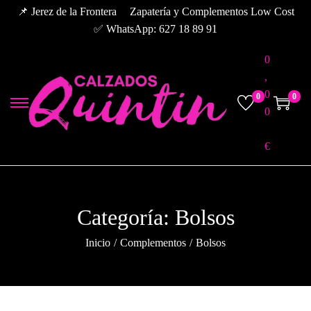
📌 Jerez de la Frontera
Zapatería y Complementos Low Cost
✅ WhatsApp: 627 18 89 91
0
,
0
0
0
S
S
0
a
a
l
l
€
t
t
a
a
r
r
Categoría:
Bolsos
a
a
l
l
Inicio
/
Complementos
/
Bolsos
a
c
n
o
a
n
v
t