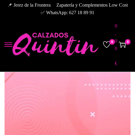
📌 Jerez de la Frontera
Zapatería y Complementos Low Cost
✅ WhatsApp: 627 18 89 91
0
,
0
0
0
0
€