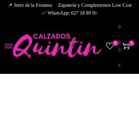
📌 Jerez de la Frontera
Zapatería y Complementos Low Cost
✅ WhatsApp: 627 18 89 91
0
,
0
0
0
0
€